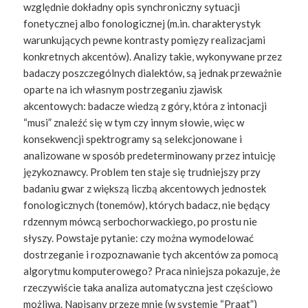
względnie dokładny opis synchroniczny sytuacji
fonetycznej albo fonologicznej (m.in. charakterystyk
warunkujących pewne kontrasty pomięzy realizacjami
konkretnych akcentów). Analizy takie, wykonywane przez
badaczy poszczególnych dialektów, są jednak przeważnie
oparte na ich własnym postrzeganiu zjawisk
akcentowych: badacze wiedzą z góry, która z intonacji
“musi” znaleźć się w tym czy innym słowie, więc w
konsekwencji spektrogramy są selekcjonowane i
analizowane w sposób predeterminowany przez intuicję
językoznawcy. Problem ten staje się trudniejszy przy
badaniu gwar z większą liczbą akcentowych jednostek
fonologicznych (tonemów), których badacz, nie będący
rdzennym mówcą serbochorwackiego, po prostu nie
słyszy. Powstaje pytanie: czy można wymodelować
dostrzeganie i rozpoznawanie tych akcentów za pomocą
algorytmu komputerowego? Praca niniejsza pokazuje, że
rzeczywiście taka analiza automatyczna jest częściowo
możliwa. Napisany przeze mnie (w systemie “Praat”)