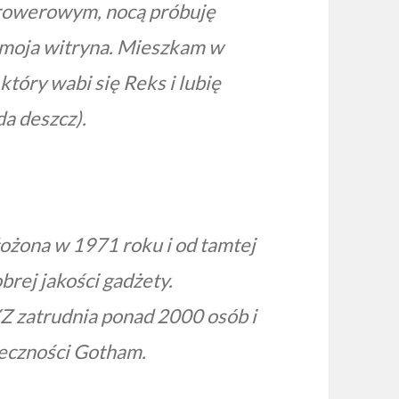
 rowerowym, nocą próbuję
st moja witryna. Mieszkam w
tóry wabi się Reks i lubię
da deszcz).
ożona w 1971 roku i od tamtej
rej jakości gadżety.
Z zatrudnia ponad 2000 osób i
łeczności Gotham.