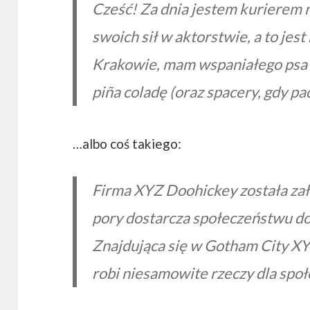
Cześć! Za dnia jestem kurierem
swoich sił w aktorstwie, a to je
Krakowie, mam wspaniałego psa k
piña coladę (oraz spacery, gdy pa
…albo coś takiego:
Firma XYZ Doohickey została zał
pory dostarcza społeczeństwu dob
Znajdująca się w Gotham City XY
robi niesamowite rzeczy dla spo